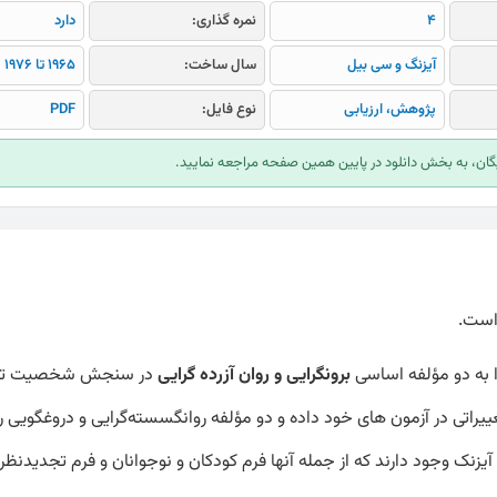
4
نمره گذاری:
دارد
آیزنگ و سی بیل
سال ساخت:
1965 تا 1976
پژوهش، ارزیابی
نوع فایل:
PDF
ایگان، به بخش دانلود در پایین همین صفحه مراجعه نمایید.
برون­گرایی و روان ­آزرده­ گرایی
در سنجش شخصیت تو
سال­ های ۱۹۵۲، ۱۹۶۷، ۱۹۶۸، ۱۹۶۹، ۱۹۷۰، ۱۹۷۱، ۱۹۷۲ و ۱۹۷۳ تـغییراتی در آزمون­ های خود داده و دو مؤلفه روان­گسسته‌­گرایی و دروغ­گ
نک وجود دارند که از جمله آنها فرم کودکان و نوجوانان و فرم تجدیدنظر