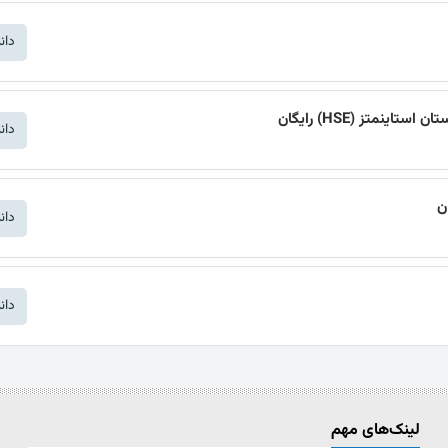
دان
متز (HSE) رایگان
دان
ن
دان
دان
لینک‌های مهم