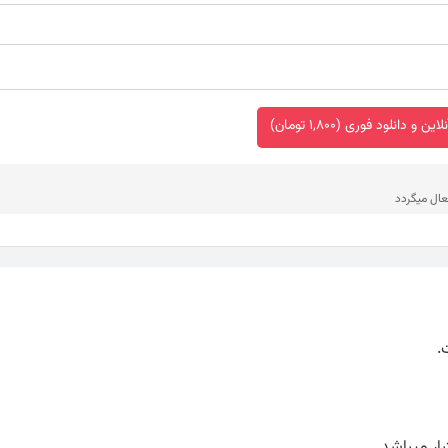
 و دانلود فوری (1,800 تومان)
عال میگردد
بار میباشد.