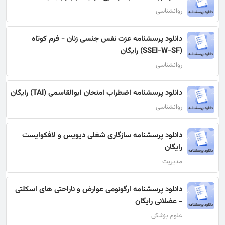
روانشناسی
دانلود پرسشنامه عزت نفس جنسی زنان - فرم کوتاه
(SSEI-W-SF) رایگان
روانشناسی
دانلود پرسشنامه اضطراب امتحان ابوالقاسمی (TAI) رایگان
روانشناسی
دانلود پرسشنامه سازگاری شغلی دﻳﻮﻳﺲ و ﻻﻓﻜﻮاﻳﺴﺖ
رایگان
مدیریت
دانلود پرسشنامه ارگونومی عوارض و ناراحتی های اسكلتی
- عضلانی رایگان
علوم پزشکی