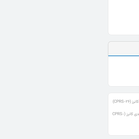
دانلود رایگان مقیاس درجه بندی کانرز (CPRS-26)
تست مقیاس درجه بندی کانرز (CPRS-