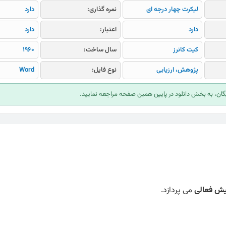
لیکرت چهار درجه ای
نمره گذاری:
دارد
دارد
اعتبار:
دارد
کیت کانرز
سال ساخت:
1960
پژوهش، ارزیابی
نوع فایل:
Word
ایگان، به بخش دانلود در پایین همین صفحه مراجعه نمایید.
ش فعالی
می پردازد.