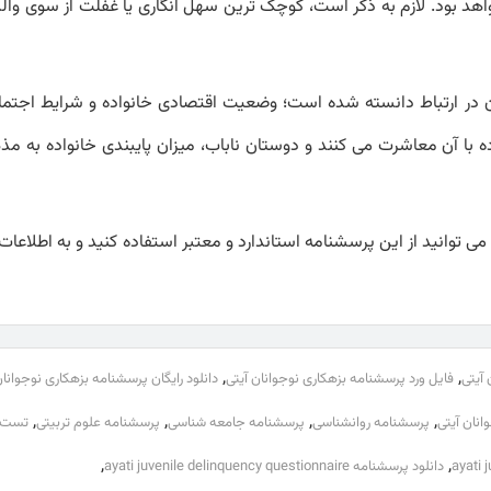
هد بود. لازم به ذکر است، کوچک ترین سهل انگاری یا غفلت از سوی والد
 در ارتباط دانسته شده است؛ وضعیت اقتصادی خانواده و شرایط اجتما
ده با آن معاشرت می کنند و دوستان ناباب، میزان پایبندی خانواده به 
 می توانید از این پرسشنامه استاندارد و معتبر استفاده کنید و به اطلاعات
,
,
 آیتی
فایل ورد پرسشنامه بزهکاری نوجوانان آیتی
دانلود رایگان پرسشنامه بزهکاری نوجوانان
,
,
,
,
انان آیتی
پرسشنامه روانشناسی
پرسشنامه جامعه شناسی
پرسشنامه علوم تربیتی
تست 
,
,
ayati 
دانلود پرسشنامه ayati juvenile delinquency questionnaire