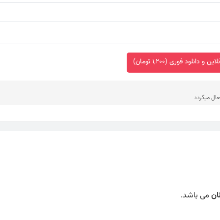
 و دانلود فوری (1,200 تومان)
عال میگردد
ان
می باشد.