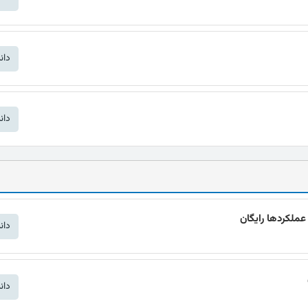
دان
دان
عملکردها رایگان
دان
دان