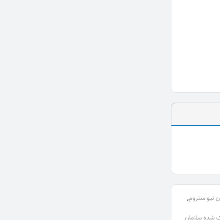
,
ن نیواستروم
رک شده سازمان