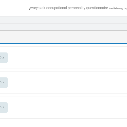
,
ه waryszak occupational personality questionnaire
دان
دان
دان