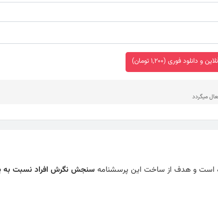
 و دانلود فوری (1,200 تومان)
عال میگردد
سنجش نگرش افراد نسبت به ی