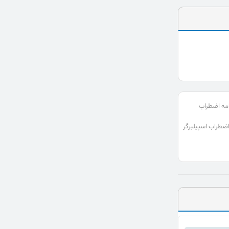
امه اضطراب
طراب اسپیلبرگر