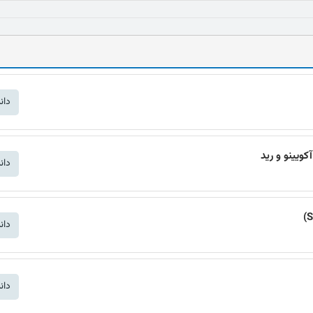
دان
ویینو و رید
دان
دان
دان