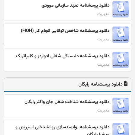
دانلود پرسشنامه تعهد سازمانی موودی
مدیریت
دانلود پرسشنامه شاخص توانایی انجام کار (FIOH)
مدیریت
دانلود پرسشنامه دلبستگی شغلی ادواردز و کلیپاتریک
مدیریت
دانلود پرسشنامه رایگان
دانلود پرسشنامه ﺷﻨﺎﺧﺖ ﺷﻐﻞ ﺟﺎن واﮔﻨﺮ رایگان
مدیریت
دانلود پرسشنامه توانمندسازی روانشناختی اسپریتزر و
میشرا رایگان