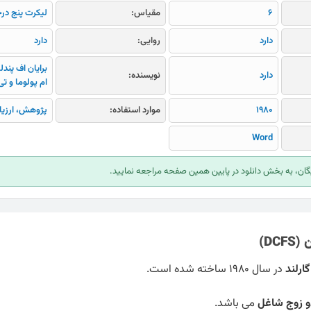
6
مقیاس:
لیکرت پنج در
دارد
روایی:
دارد
برایان اف پندل
دارد
نویسنده:
ام پولوما و تی
1980
موارد استفاده:
پژوهش، ارزیا
Word
ایگان، به بخش دانلود در پایین همین صفحه مراجعه نمایید.
 (
DCFS
)
ارلند
در سال 1980 ساخته شده است.
دو زوج شاغل
می باشد.